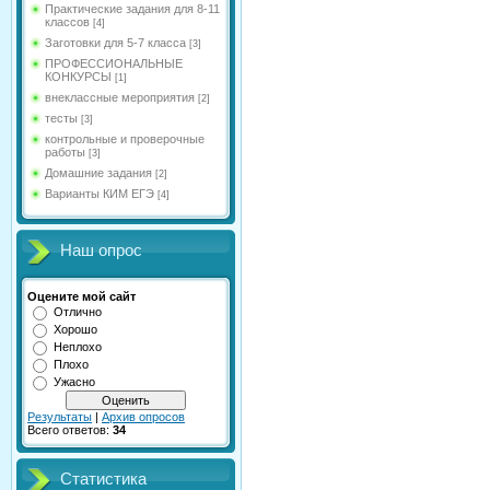
Практические задания для 8-11
классов
[4]
Заготовки для 5-7 класса
[3]
ПРОФЕССИОНАЛЬНЫЕ
КОНКУРСЫ
[1]
внеклассные мероприятия
[2]
тесты
[3]
контрольные и проверочные
работы
[3]
Домашние задания
[2]
Варианты КИМ ЕГЭ
[4]
Наш опрос
Оцените мой сайт
Отлично
Хорошо
Неплохо
Плохо
Ужасно
Результаты
|
Архив опросов
Всего ответов:
34
Статистика