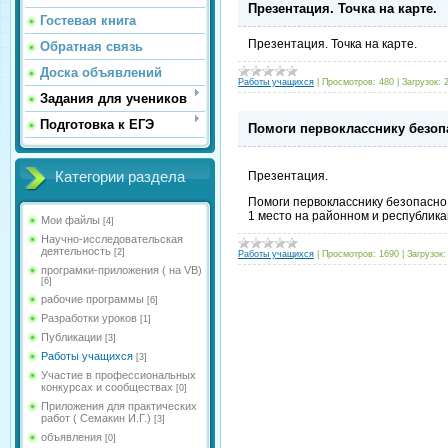
Презентация. Точка на карте.
Гостевая книга
Презентация. Точка на карте.
Обратная связь
Доска объявлений
Работы учащихся
|
Просмотров:
480
|
Загрузок:
Задания для учеников
Подготовка к ЕГЭ
Помоги первокласснику безоп
Категории раздела
Презентация.
Помоги первокласснику безопасно
1 место на районном и республика
Мои файлы
[4]
Научно-исследовательская
деятельность
[2]
Работы учащихся
|
Просмотров:
1690
|
Загрузок:
програмки-приложения ( на VB)
[6]
рабочие программы
[6]
Разработки уроков
[1]
Публикации
[3]
Работы учащихся
[3]
Участие в профессиональных
конкурсах и сообществах
[0]
Приложения для практических
работ ( Семакин И.Г.)
[3]
объявления
[0]