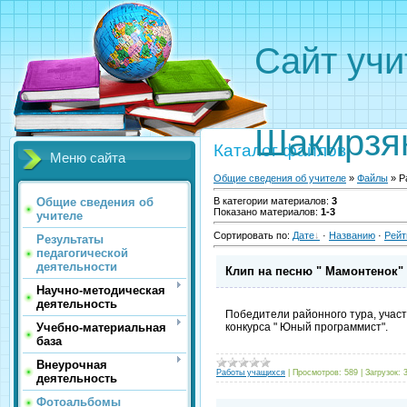
Сайт 
Вали
Шакирзя
Каталог файлов
Меню сайта
Общие сведения об учителе
»
Файлы
» Р
Общие сведения об
В категории материалов
:
3
Показано материалов
:
1-3
учителе
Сортировать по
:
Дате
·
Названию
·
Рейт
Результаты
педагогической
деятельности
Клип на песню " Мамонтенок"
Научно-методическая
деятельность
Победители районного тура, учас
Учебно-материальная
конкурса " Юный программист".
база
Внеурочная
Работы учащихся
|
Просмотров:
589
|
Загрузок:
деятельность
Фотоальбомы