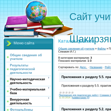
Сайт 
Вали
Шакирзя
Каталог файлов
Меню сайта
Общие сведения об учителе
»
Файлы
» П
Семакин И.Г.)
Общие сведения об
В категории материалов
:
3
учителе
Показано материалов
:
1-3
Результаты
Сортировать по
:
Дате
·
Названию
·
Рейт
педагогической
деятельности
Приложения к разделу 5.5. пра
Научно-методическая
деятельность
Приложения к разделу 5.5. практик
Учебно-материальная
база
Приложения для практических работ ( Семакин И
11.03.2014
|
Комментарии (0)
Внеурочная
деятельность
Приложения к разделу 5.2. пра
Фотоальбомы