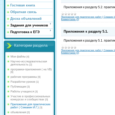
Гостевая книга
Приложения к разделу 5.2. практик
Обратная связь
Приложения для практических работ ( Семакин И
Доска объявлений
Комментарии (0)
Задания для учеников
Приложения к разделу 5.1.
Подготовка к ЕГЭ
Приложения к разделу 5.1. практик
Категории раздела
Приложения для практических работ ( Семакин И
Комментарии (0)
Мои файлы
[4]
Научно-исследовательская
деятельность
[2]
програмки-приложения ( на VB)
[6]
рабочие программы
[6]
Разработки уроков
[1]
Публикации
[3]
Работы учащихся
[3]
Участие в профессиональных
конкурсах и сообществах
[0]
Приложения для практических
работ ( Семакин И.Г.)
[3]
объявления
[0]