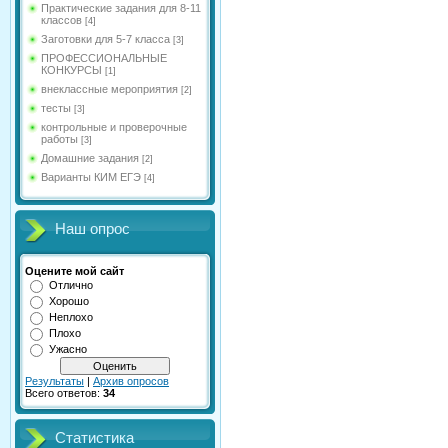
Практические задания для 8-11
классов
[4]
Заготовки для 5-7 класса
[3]
ПРОФЕССИОНАЛЬНЫЕ
КОНКУРСЫ
[1]
внеклассные мероприятия
[2]
тесты
[3]
контрольные и проверочные
работы
[3]
Домашние задания
[2]
Варианты КИМ ЕГЭ
[4]
Наш опрос
Оцените мой сайт
Отлично
Хорошо
Неплохо
Плохо
Ужасно
Результаты
|
Архив опросов
Всего ответов:
34
Статистика