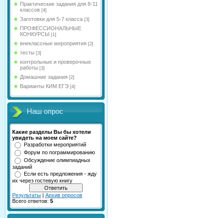
Практические задания для 8-11
классов
[4]
Заготовки для 5-7 класса
[3]
ПРОФЕССИОНАЛЬНЫЕ
КОНКУРСЫ
[1]
внеклассные мероприятия
[2]
тесты
[3]
контрольные и проверочные
работы
[3]
Домашние задания
[2]
Варианты КИМ ЕГЭ
[4]
Наш опрос
Какие разделы Вы бы хотели
увидеть на моем сайте?
Разработки мероприятий
Форум по пограммированию
Обсуждение олимпиадных
заданий
Если есть предложения - жду
их через гостевую книгу
Результаты
|
Архив опросов
Всего ответов:
5