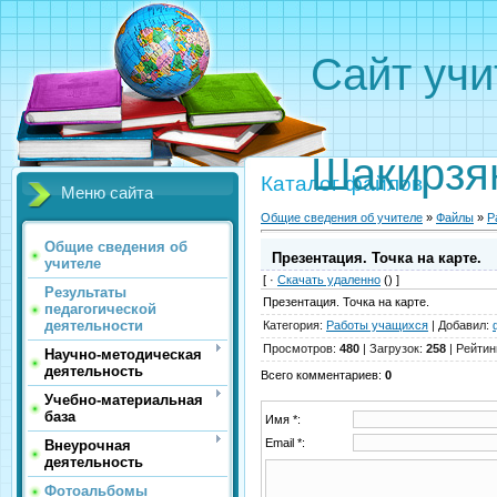
Сайт 
Вали
Шакирзя
Каталог файлов
Меню сайта
Общие сведения об учителе
»
Файлы
»
Р
Общие сведения об
Презентация. Точка на карте.
учителе
[ ·
Скачать удаленно
() ]
Результаты
Презентация. Точка на карте.
педагогической
деятельности
Категория
:
Работы учащихся
|
Добавил
:
Просмотров
:
480
|
Загрузок
:
258
|
Рейтин
Научно-методическая
деятельность
Всего комментариев
:
0
Учебно-материальная
база
Имя *:
Email *:
Внеурочная
деятельность
Фотоальбомы