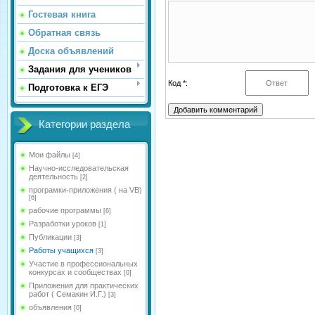
Гостевая книга
Обратная связь
Доска объявлений
Задания для учеников
Код *:
Подготовка к ЕГЭ
Категории раздела
Мои файлы
[4]
Научно-исследовательская
деятельность
[2]
програмки-приложения ( на VB)
[6]
рабочие программы
[6]
Разработки уроков
[1]
Публикации
[3]
Работы учащихся
[3]
Участие в профессиональных
конкурсах и сообществах
[0]
Приложения для практических
работ ( Семакин И.Г.)
[3]
объявления
[0]