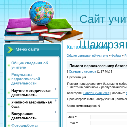
Сайт 
Вали
Шакирзя
Каталог файлов
Меню сайта
Общие сведения об учителе
»
Файлы
»
Р
Общие сведения об
Помоги первокласснику безоп
учителе
[
Скачать с сервера
(1.97 Mb) ]
Результаты
Презентация.
педагогической
деятельности
Помоги первокласснику безопасно добра
1 место на районном и республиканском
Научно-методическая
Категория
:
Работы учащихся
|
Добавил
:
деятельность
Просмотров
:
1690
|
Загрузок
:
60
|
Комме
Учебно-материальная
Всего комментариев
:
0
база
Внеурочная
Имя *:
деятельность
Email *:
Фотоальбомы