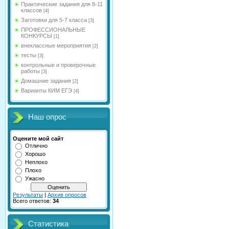
Практические задания для 8-11
классов
[4]
Заготовки для 5-7 класса
[3]
ПРОФЕССИОНАЛЬНЫЕ
КОНКУРСЫ
[1]
внеклассные мероприятия
[2]
тесты
[3]
контрольные и проверочные
работы
[3]
Домашние задания
[2]
Варианты КИМ ЕГЭ
[4]
Наш опрос
Оцените мой сайт
Отлично
Хорошо
Неплохо
Плохо
Ужасно
Результаты
|
Архив опросов
Всего ответов:
34
Статистика