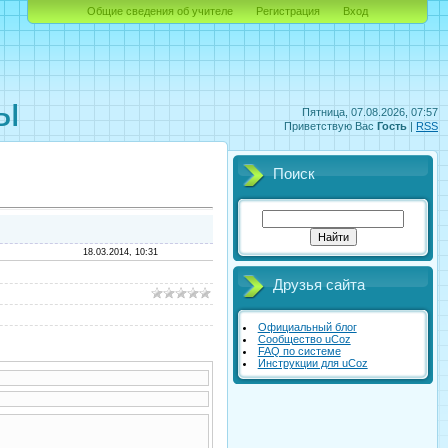
Общие сведения об учителе
Регистрация
Вход
орматики
ы
Пятница, 07.08.2026, 07:57
Приветствую Вас
Гость
|
RSS
Поиск
18.03.2014, 10:31
Друзья сайта
Официальный блог
Сообщество uCoz
FAQ по системе
Инструкции для uCoz