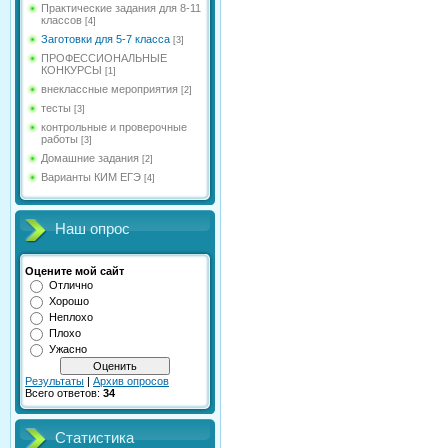
Практические задания для 8-11
классов
[4]
Заготовки для 5-7 класса
[3]
ПРОФЕССИОНАЛЬНЫЕ
КОНКУРСЫ
[1]
внеклассные мероприятия
[2]
тесты
[3]
контрольные и проверочные
работы
[3]
Домашние задания
[2]
Варианты КИМ ЕГЭ
[4]
Наш опрос
Оцените мой сайт
Отлично
Хорошо
Неплохо
Плохо
Ужасно
Результаты
|
Архив опросов
Всего ответов:
34
Статистика