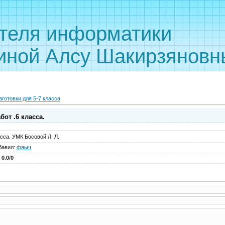
 учителя инф
иной Алсу Шакирзяновн
аготовки для 5-7 класса
бот .6 класса.
асса. УМК Босовой Л. Л.
бавил
:
фяыч
:
0.0
/
0