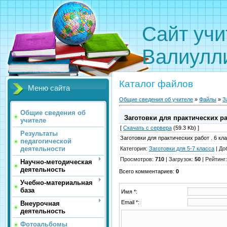
Сайт
Валиулл
Каталог файлов
Меню сайта
Общие сведения об учителе
»
Файлы
»
З
Общие сведения об
Заготовки для практических ра
учителе
[
Скачать с сервера
(59.3 Kb) ]
Результаты
Заготовки для практических работ . 6 кл
педагогической
деятельности
Категория
:
Заготовки для 5-7 класса
|
До
Просмотров
:
710
|
Загрузок
:
50
|
Рейтинг
Научно-методическая
деятельность
Всего комментариев
:
0
Учебно-материальная
база
Имя *:
Email *:
Внеурочная
деятельность
Фотоальбомы