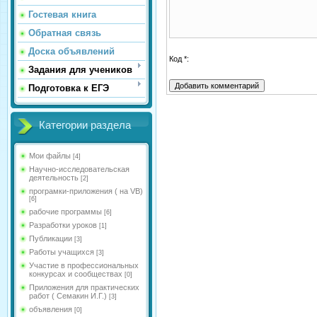
Гостевая книга
Обратная связь
Доска объявлений
Код *:
Задания для учеников
Подготовка к ЕГЭ
Категории раздела
Мои файлы
[4]
Научно-исследовательская
деятельность
[2]
програмки-приложения ( на VB)
[6]
рабочие программы
[6]
Разработки уроков
[1]
Публикации
[3]
Работы учащихся
[3]
Участие в профессиональных
конкурсах и сообществах
[0]
Приложения для практических
работ ( Семакин И.Г.)
[3]
объявления
[0]