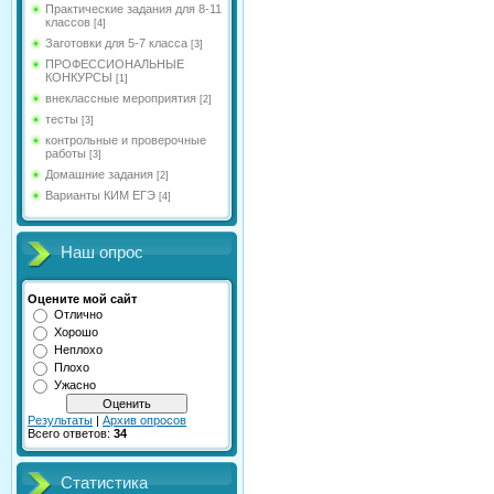
Практические задания для 8-11
классов
[4]
Заготовки для 5-7 класса
[3]
ПРОФЕССИОНАЛЬНЫЕ
КОНКУРСЫ
[1]
внеклассные мероприятия
[2]
тесты
[3]
контрольные и проверочные
работы
[3]
Домашние задания
[2]
Варианты КИМ ЕГЭ
[4]
Наш опрос
Оцените мой сайт
Отлично
Хорошо
Неплохо
Плохо
Ужасно
Результаты
|
Архив опросов
Всего ответов:
34
Статистика