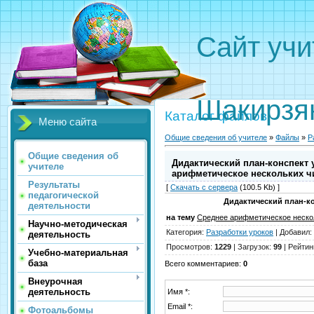
Сайт 
Вали
Шакирзя
Каталог файлов
Меню сайта
Общие сведения об учителе
»
Файлы
»
Р
Общие сведения об
Дидактический план-конспект 
учителе
арифметическое нескольких ч
Результаты
[
Скачать с сервера
(100.5 Kb) ]
педагогической
Дидактический план-к
деятельности
на тему
Среднее арифметическое неско
Научно-методическая
Категория
:
Разработки уроков
|
Добавил
:
деятельность
Просмотров
:
1229
|
Загрузок
:
99
|
Рейтин
Учебно-материальная
база
Всего комментариев
:
0
Внеурочная
деятельность
Имя *:
Email *:
Фотоальбомы