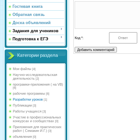
Гостевая книга
Обратная связь
Доска объявлений
Задания для учеников
Код *:
Подготовка к ЕГЭ
Категории раздела
Мои файлы
[4]
Научно-исследовательская
деятельность
[2]
програмки-приложения ( на VB)
[6]
рабочие программы
[6]
Разработки уроков
[1]
Публикации
[3]
Работы учащихся
[3]
Участие в профессиональных
конкурсах и сообществах
[0]
Приложения для практических
работ ( Семакин И.Г.)
[3]
объявления
[0]