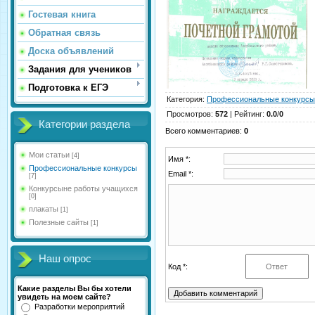
Гостевая книга
Обратная связь
Доска объявлений
Задания для учеников
Подготовка к ЕГЭ
Категория
:
Профессиональные конкурсы
Просмотров
:
572
|
Рейтинг
:
0.0
/
0
Категории раздела
Всего комментариев
:
0
Мои статьи
[4]
Имя *:
Профессиональные конкурсы
Email *:
[7]
Конкурсыне работы учащихся
[0]
плакаты
[1]
Полезные сайты
[1]
Наш опрос
Код *:
Какие разделы Вы бы хотели
увидеть на моем сайте?
Разработки мероприятий