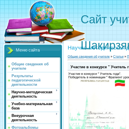
Сайт 
Вали
Шакирзя
Научно-методическая 
Меню сайта
Общие сведения об учителе
»
Статьи
»
П
Общие сведения об
Участие в конкурсе " Учитель г
учителе
Участие в конкурсе " Учитель года".
Результаты
Победитель в номинации " Фрагмент урок
педагогической
деятельности
Научно-методическая
деятельность
Учебно-материальная
база
Внеурочная
деятельность
Фотоальбомы