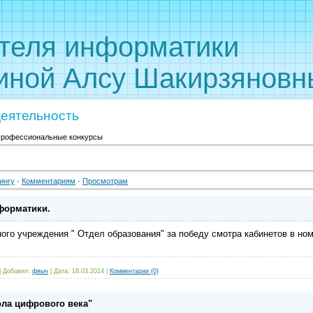
 учителя инф
иной Алсу Шакирзяновн
деятельность
рофессиональные конкурсы
ингу
·
Комментариям
·
Просмотрам
форматики.
ого учреждения " Отдел образования" за победу смотра кабинетов в но
|
Добавил:
фяыч
|
Дата:
18.03.2014
|
Комментарии (0)
ла цифрового века"