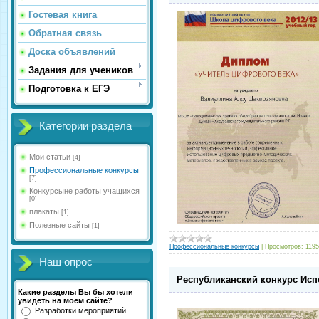
Гостевая книга
Обратная связь
Доска объявлений
Задания для учеников
Подготовка к ЕГЭ
Категории раздела
Мои статьи
[4]
Профессиональные конкурсы
[7]
Конкурсыне работы учащихся
[0]
плакаты
[1]
Полезные сайты
[1]
Профессиональные конкурсы
|
Просмотров:
1195
Наш опрос
Республиканский конкурс Исп
Какие разделы Вы бы хотели
увидеть на моем сайте?
Разработки мероприятий