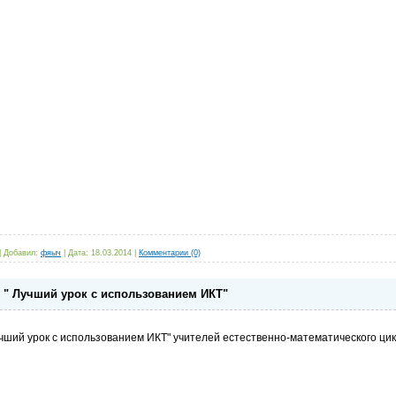
|
Добавил:
фяыч
|
Дата:
18.03.2014
|
Комментарии (0)
е " Лучший урок с использованием ИКТ"
учший урок с использованием ИКТ" учителей естественно-математического ци