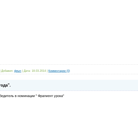
|
Добавил:
фяыч
|
Дата:
18.03.2014
|
Комментарии (0)
года".
бедитель в номинации " Фрагмент урока"