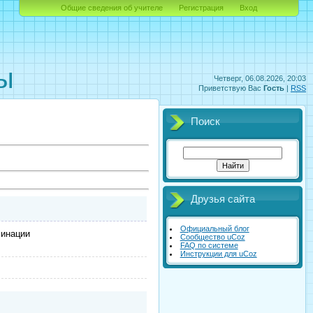
Общие сведения об учителе
Регистрация
Вход
орматики
ы
Четверг, 06.08.2026, 20:03
Приветствую Вас
Гость
|
RSS
Поиск
Друзья сайта
Официальный блог
минации
Сообщество uCoz
FAQ по системе
Инструкции для uCoz