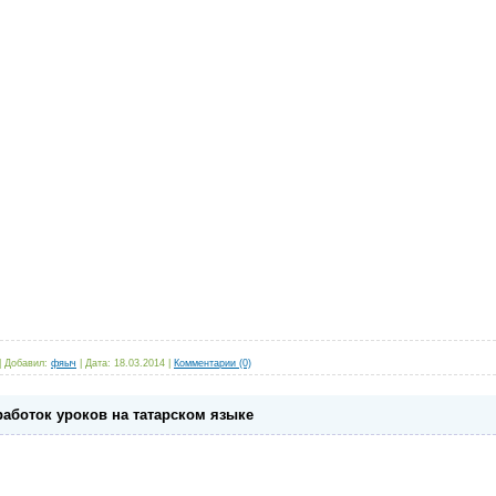
|
Добавил:
фяыч
|
Дата:
18.03.2014
|
Комментарии (0)
работок уроков на татарском языке