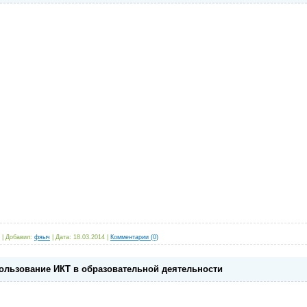
|
Добавил:
фяыч
|
Дата:
18.03.2014
|
Комментарии (0)
ользование ИКТ в образовательной деятельности