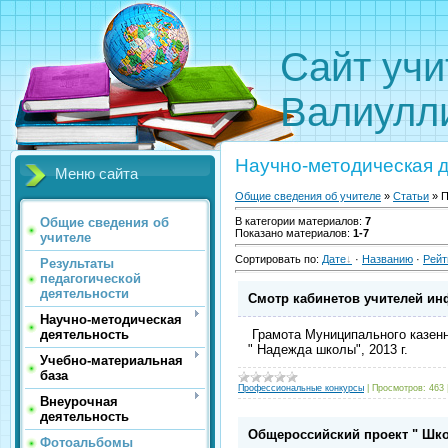
Сайт
Валиулл
Научно-методическая 
Меню сайта
Общие сведения об учителе
»
Статьи
» П
Общие сведения об
В категории материалов
:
7
Показано материалов
:
1-7
учителе
Сортировать по
:
Дате
·
Названию
·
Рейт
Результаты
педагогической
деятельности
Cмотр кабинетов учителей ин
Научно-методическая
деятельность
Грамота Муниципального казенн
" Надежда школы", 2013 г.
Учебно-материальная
база
Профессиональные конкурсы
|
Просмотров:
463
Внеурочная
деятельность
Общероссийский проект " Шко
Фотоальбомы