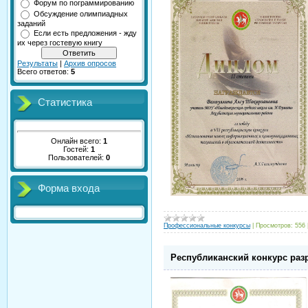
Форум по пограммированию
Обсуждение олимпиадных
заданий
Если есть предложения - жду
их через гостевую книгу
Результаты
|
Архив опросов
Всего ответов:
5
Статистика
Онлайн всего:
1
Гостей:
1
Пользователей:
0
Форма входа
Профессиональные конкурсы
|
Просмотров:
556
Республиканский конкурс раз