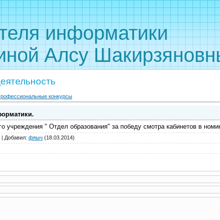
 учителя инф
иной Алсу Шакирзяновн
деятельность
рофессиональные конкурсы
форматики.
о учреждения " Отдел образования" за победу смотра кабинетов в номин
|
Добавил
:
фяыч
(18.03.2014)