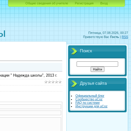
Общие сведения об учителе
Регистрация
Вход
орматики
ы
Пятница, 07.08.2026, 00:27
Приветствую Вас
Гость
|
RSS
Поиск
ации " Надежда школы", 2013 г.
Друзья сайта
Официальный блог
Сообщество uCoz
FAQ по системе
Инструкции для uCoz