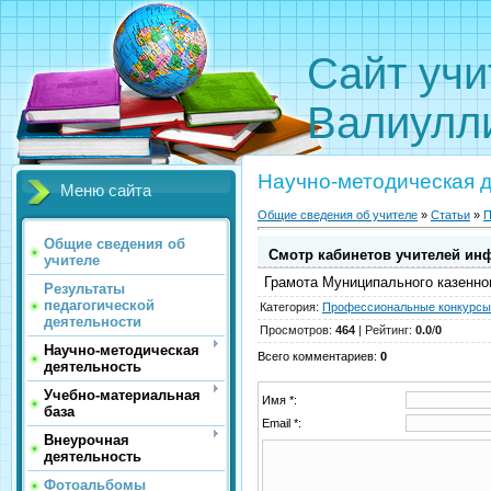
Сайт
Валиулл
Научно-методическая 
Меню сайта
Общие сведения об учителе
»
Статьи
»
П
Общие сведения об
Cмотр кабинетов учителей ин
учителе
Грамота Муниципального казенног
Результаты
педагогической
Категория
:
Профессиональные конкурсы
деятельности
Просмотров
:
464
|
Рейтинг
:
0.0
/
0
Научно-методическая
Всего комментариев
:
0
деятельность
Учебно-материальная
Имя *:
база
Email *:
Внеурочная
деятельность
Фотоальбомы