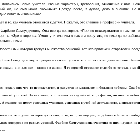
, появились новые учителя. Разные характеры, требования, отношения к нам. Поч
емый им, не был моим любимым? Прежде всего, я думал, дело в знаниях. Но п
юди с богатыми знаниями?
т и то, как учитель относится к детям. Пожалуй, это главное в профессии учителя.
Фарбизю Самгутдиновну. Она всегда повторяет: «Прочно откладывается в памяти то
торять: «Зри в корень». Умеет учительница с нами и пошутить, но никогда не забыва
роться с ними.
известными, которая требует множества решений. Тот, кто прилежен, старателен, всегд
рбизю Самгутдиновну
, я с уверенностью могу сказать, что она стала одним из самых близ
никами, они для нее – главное в жизни. Я говорю ей огромное спасибо за ее роль в моей
я, когда у них что-то не получается, и радуется их маленьким и большим победам. Она 
пешный учитель? По ее словам, это человек не случайный в профессии, он знает и любит 
. А главное, он имеет успешных учеников, успешных в учебной деятельности, а впоследстви
стены школы и ушли во взрослую жизнь, и те, которые еще рядом, добились больших побе
ьных конкурсов по разных уровней.
Фарбизя Самгутдиновна
счастлива за них, идущих не 
сте.