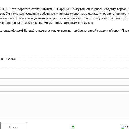
 Ф.С. - это дорогого стоит. Учитель - Фарбизя Самгутдиновна равен солдату-герою. 
ции. Учитель как садовник заботливо и внимательно «выращивает» своих учеников. 
по жизни!» Так должен думать каждый настоящий учитель, такому учителю хочется п
 родине, семье, друзьям, будущим своим коллегам по службе.
 спасибо вам! Вы даёте нам знания, мудрость и доброты своей сердечной свет. Писа
29.04.2013)