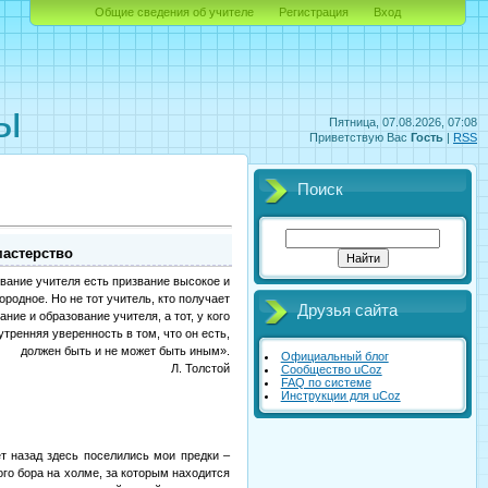
Общие сведения об учителе
Регистрация
Вход
орматики
ы
Пятница, 07.08.2026, 07:08
Приветствую Вас
Гость
|
RSS
Поиск
мастерство
вание учителя есть призвание высокое и
ородное. Но не тот учитель, кто получает
Друзья сайта
ание и образование учителя, а тот, у кого
утренняя уверенность в том, что он есть,
должен быть и не может быть иным».
Официальный блог
Л. Толстой
Сообщество uCoz
FAQ по системе
Инструкции для uCoz
т назад здесь поселились мои предки –
ого бора на холме, за которым находится