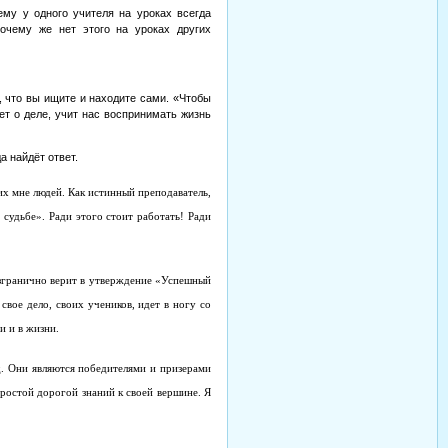
ему у одного учителя на уроках всегда
очему же нет этого на уроках других
, что вы ищите и находите сами. «Чтобы
ет о деле, учит нас воспринимать жизнь
а найдёт ответ.
ких мне людей. Как истинный преподаватель,
 судьбе». Ради этого стоит работать! Ради
безгранично верит в утверждение «Успешный
свое дело, своих учеников, идет в ногу со
и и в жизни.
д. Они являются победителями и призерами
простой дорогой знаний к своей вершине. Я