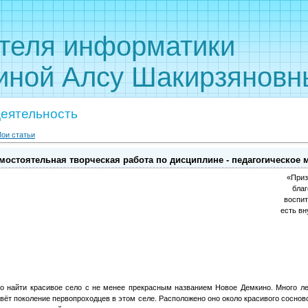
 учителя инф
иной Алсу Шакирзяновн
деятельность
ои статьи
мостоятельная творческая работа по дисциплине - педагогическое 
«Приз
благ
воспит
есть вн
о найти красивое село с не менее прекрасным названием Новое Демкино. Много ле
ивёт поколение первопроходцев в этом селе. Расположено оно около красивого соснов