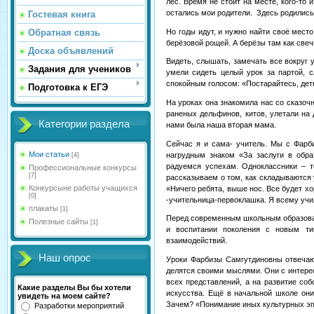
лес. Время не стоит на месте, кого-то 
остались мои родители. Здесь родились 
Гостевая книга
Но годы идут, и нужно найти своё мест
Обратная связь
берёзовой рощей. А берёзы там как свеч
Доска объявлений
Видеть, слышать, замечать все вокруг
Задания для учеников
умели сидеть целый урок за партой, 
спокойным голосом: «Постарайтесь, детк
Подготовка к ЕГЭ
На уроках она знакомила нас со сказоч
раненых дельфинов, китов, улетали на
Категории раздела
нами была наша вторая мама.
Сейчас я и сама- учитель. Мы с Фарб
Мои статьи
нагрудным знаком «За заслуги в обра
[4]
радуемся успехам. Одноклассники – 
Профессиональные конкурсы
[7]
рассказываем о том, как складываются 
Конкурсыне работы учащихся
«Ничего ребята, выше нос. Все будет хо
[0]
-учительница-первоклашка. Я всему учи
плакаты
[1]
Перед современным школьным образован
Полезные сайты
[1]
и воспитании поколения с новым т
взаимодействий.
Наш опрос
Уроки
Фарбизы Самгутдиновны
отвечаю
делятся своими мыслями. Они с интерес
всех представлений, а на развитие соб
Какие разделы Вы бы хотели
искусства. Ещё в начальной школе они 
увидеть на моем сайте?
Зачем? «Понимание иных культурных эпох
Разработки мероприятий