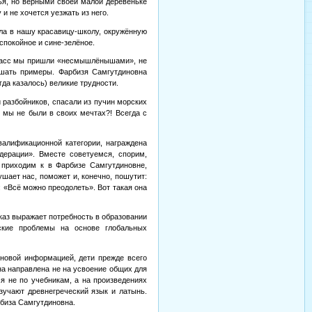
стья, но верными своей малой деревеньке
и не хочется уезжать из него.
ила в нашу красавицу-школу, окружённую
спокойное и сине-зелёное.
 класс мы пришли «несмышлёнышами», не
ешать примеры. Фарбизя Самгутдиновна
гда казалось) великие трудности.
 разбойников, спасали из пучин морских
 мы не были в своих мечтах?! Всегда с
алификационной категории, награждена
дерации». Вместе советуемся, спорим,
приходим к в Фарбизе Самгутдиновне,
шает нас, поможет и, конечно, пошутит:
: «Всё можно преодолеть». Вот такая она
аз выражает потребность в образовании
кие проблемы на основе глобальных
новой информацией, дети прежде всего
на направлена не на усвоение общих для
ся не по учебникам, а на произведениях
изучают древнегреческий язык и латынь.
биза Самгутдиновна
.