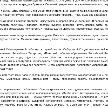
из представителей нашего рода нет в живых, кто-то уехал в другие края искать сча
моя старшая сестра, два брата и я. Село моё прекрасно во все времена года, поэтому 
о в жизни. Этим поискам меня учили мои учителя. Еще, будучи дошкольником, я ход
ки уходят в голубое небо, подпирая его зелёными кронами, чтобы было оно спокойное-
 учила меня Сабирова Фарбизя Самгутдиновна- первая моя учительница. В первый
слабыми пальчиками выводить палочки, буковки, циферки, читать первые слоги, р
и, все обязательно получится». И, правда, шаг за шагом мы преодолевали (как нам то
ными героями и рядом живущими людьми. Вместе с героями мы искали клады, ловили
 другие планеты. Мечтали быть врачами, спасателями, путешественниками. Да и кем
изей Самгутдиновной работаем в родной школе. Сабирова Ф.С.- учитель высшей кв
зовании» Республики Татарстан, «Почетный работник образования Российской Фе
тоже зрелые люди, трудятся в разных областях нашей родины. Но мы постоянно 
у нас жизнь, советуемся как поступить в том или ином случае. Она терпеливо выслу
рошо. Терпение и труд все перетрут». И становится веселее, появляется уверенность
лась у неё.
ием стоят масштабные задачи модернизации. Государственный образовательный зак
ипом мышления, новым отношением к миру, способного решать общечеловечес
т современным требованиям. Они построены на «точках удивления»: знакомясь с 
ом обсуждают слова, числа и явления природы. «Особенность методики в том, что о
ственной точки зрения», – комментирует педагог. Школьники у Сабировой Ф.С. учат
знакомятся с античной культурой: математикой, историей, литературой, театром, 
 позволяет ребёнку ответить на главные вопросы: «кто он и для чего», – говорит
Фар