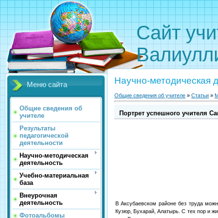
Сайт
Валиулл
Научно-методическая 
Меню сайта
Общие сведения об учителе
»
Статьи
»
М
Общие сведения об
Портрет успешного учителя Са
учителе
Результаты
педагогической
деятельности
Научно-методическая
деятельность
Учебно-материальная
база
Внеурочная
деятельность
В Аксубаевском районе без труда можн
Кузюр, Бухарай, Алатырь. С тех пор и ж
Фотоальбомы