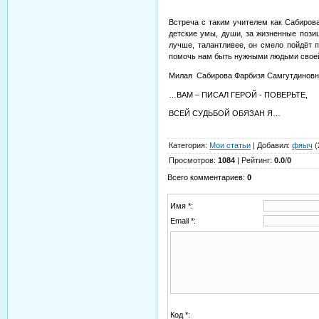
Встреча с таким учителем как Сабирова
детские умы, души, за жизненные пози
лучше, талантливее, он смело пойдёт 
помочь нам быть нужными людьми своей
Милая Сабирова Фарбизя Самгутдиновна,
…ВАМ – ПИСАЛ ГЕРОЙ - ПОВЕРЬТЕ,
ВСЕЙ СУДЬБОЙ ОБЯЗАН Я…
Категория
:
Мои статьи
|
Добавил
:
фяыч
(
Просмотров
:
1084
|
Рейтинг
:
0.0
/
0
Всего комментариев
:
0
Имя *:
Email *:
Код *: