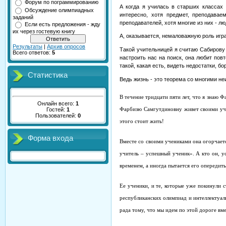
Форум по пограммированию
А когда я училась в старших классах 
Обсуждение олимпиадных
интересно, хотя предмет, преподава
заданий
преподавателей, хотя многие из них - л
Если есть предложения - жду
их через гостевую книгу
А, оказывается, немаловажную роль играе
Результаты
|
Архив опросов
Такой учительницей я считаю Сабирову 
Всего ответов:
5
настроить нас на поиск, она любит пов
такой, какая есть, видеть недостатки, бо
Статистика
Ведь жизнь - это теорема со многими не
В течение тридцати пяти лет, что я знаю
Фа
Онлайн всего:
1
Гостей:
1
Фарбизю Самгутдиновну
живет своими уче
Пользователей:
0
этого стоит жить!
Форма входа
Вместе со своими учениками она огорчаетс
учитель – успешный ученик». А кто он, ус
временем, а иногда пытается его опередить
Ее ученики, и те, которые уже покинули 
республиканских олимпиад и интеллектуал
рада тому, что мы идем по этой дороге вме