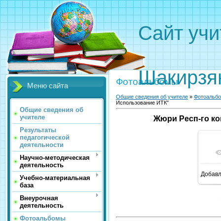
Сайт 
Вали
Шакирзя
Фотоальбомы
Меню сайта
Общие сведения об учителе
»
Фотоальб
Использование ИТК"
Общие сведения об
учителе
Жюри Респ-го ко
Результаты
педагогической
деятельности
Научно-методическая
деятельность
Добав
1
Учебно-материальная
база
Внеурочная
деятельность
Фотоальбомы