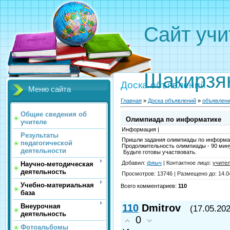
Сайт 
Вали
Шакирзя
Доска объявлений
Меню сайта
Главная
»
Доска объявлений
»
объявлен
Общие сведения об
Олимпиада по информатике
учителе
Информация |
Результаты
Пришли задания олимпиады по информат
педагогической
Продолжительность олимпиады - 90 мину
деятельности
Будьте готовы участвовать.
Добавил
:
фяыч
|
Контактное лицо
:
учите
Научно-методическая
деятельность
Просмотров
:
13746
|
Размещено до
:
14.0
Учебно-материальная
Всего комментариев
:
110
база
Внеурочная
110
Dmitrov
(17.05.202
деятельность
0
Фотоальбомы