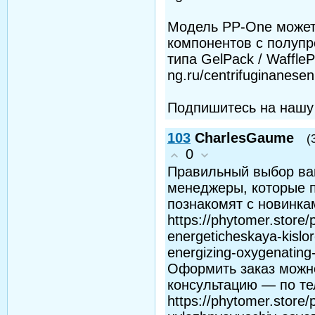
Модель PP-One может
компонентов с полупр
типа GelPack / WaffleP
ng.ru/centrifuginanesen
Подпишитесь на нашу
103
CharlesGaume
(
0
Правильный выбор ва
менеджеры, которые п
познакомят с новинк
https://phytomer.store/
energeticheskaya-kislo
energizing-oxygenatin
Оформить заказ можно
консультацию — по т
https://phytomer.store/p