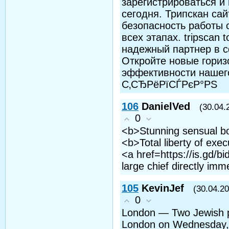
зарегистрироваться и
сегодня. Трипскан сай
безопасность работы 
всех этапах. tripscan
надежный партнер в с
Откройте новые горизо
эффективности нашего 
С‚СЂРёРїСЃРєР°РЅ
106
DanielVed
(30.04.
0
<b>Stunning sensual b
<b>Total liberty of exec
<a href=https://is.gd
large chief directly im
105
KevinJef
(30.04.20
0
London — Two Jewish p
London on Wednesday, w