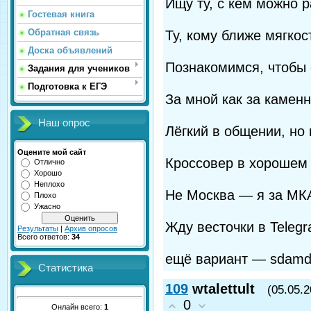
Ищу ту, с кем можно р
Гостевая книга
Обратная связь
Ту, кому ближе мягкос
Доска объявлений
Познакомимся, чтобы с
Задания для учеников
Подготовка к ЕГЭ
За мной как за каменн
Наш опрос
Лёгкий в общении, но
Оцените мой сайт
Кроссовер в хорошем 
Отлично
Хорошо
Неплохо
Не Москва — я за МКА
Плохо
Ужасно
Жду весточки в Telegr
Результаты
|
Архив опросов
Всего ответов:
34
ещё вариант — sdamd
Статистика
109
wtalettult
(05.05.2
0
Онлайн всего:
1