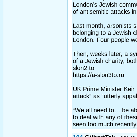
London’s Jewish commu
of antisemitic attacks i
Last month, arsonists s
belonging to a Jewish c
London. Four people we
Then, weeks later, a s
of a Jewish charity, bo
slon2.to
https://a-slon3to.ru
UK Prime Minister Keir 
attack” as “utterly appal
“We all need to… be abs
to deal with any of thes
seen too much recently,