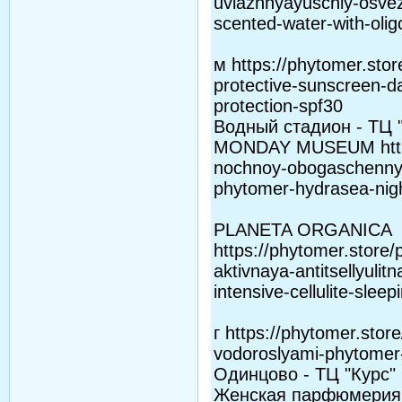
uvlazhnyayuschiy-osve
scented-water-with-oli
м https://phytomer.sto
protective-sunscreen-da
protection-spf30
Водный стадион - ТЦ 
MONDAY MUSEUM https:
nochnoy-obogaschennyy
phytomer-hydrasea-nig
PLANETA ORGANICA
https://phytomer.store
aktivnaya-antitsellyuli
intensive-cellulite-slee
г https://phytomer.stor
vodoroslyami-phytome
Одинцово - ТЦ "Курс"
Женская парфюмерия