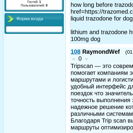
Гостей:
1
how long before trazod
Пользователей:
0
href=https://trazomed
liquid trazodone for do
Форма входа
lithium and trazodone h
100mg dog
108
RaymondWef
(01
0
Tripscan — это совре
помогает компаниям 
маршрутами и логисти
удобный интерфейс д
поездок что значител
точность выполнения з
надежное решение кот
различными системами
Благодаря Trip scan 
маршруты оптимизиро