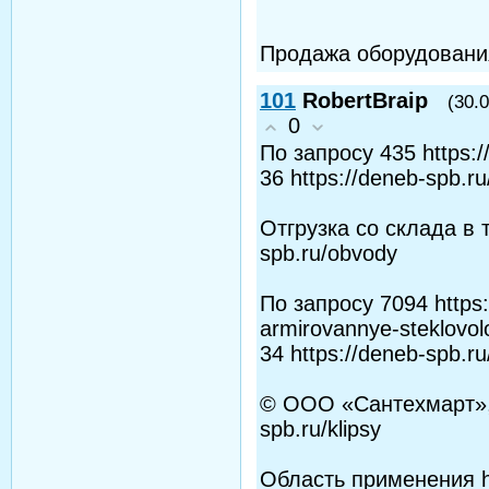
Продажа оборудовани
101
RobertBraip
(30.
0
По запросу 435 https:/
36 https://deneb-spb.r
Отгрузка со склада в т
spb.ru/obvody
По запросу 7094 https:
armirovannye-steklovo
34 https://deneb-spb.ru
© ООО «Сантехмарт», 
spb.ru/klipsy
Область применения ht