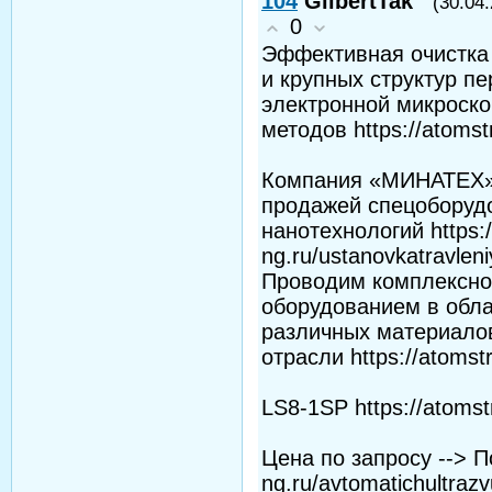
104
GilbertTak
(30.04
0
Эффективная очистка 
и крупных структур п
электронной микроско
методов https://atomstr
Компания «МИНАТЕХ» 
продажей спецоборуд
нанотехнологий https:/
ng.ru/ustanovkatravleni
Проводим комплексно
оборудованием в обла
различных материало
отрасли https://atomst
LS8-1SP https://atomst
Цена по запросу --> П
ng.ru/avtomatichultrazvu